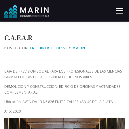
Skip
to
Menu
content
INICIO
INSTITUCIONAL
OBRAS FINALIZADAS
C.A.F.A.R
POSTED ON
16 FEBRERO, 2025
BY
MARIN
OBRAS EN CURSO
PRENSA
CONTACTO
CAJA DE PREVISION SOCIAL PARA LOS PROFESIONALES DE LAS CIENCIAS
FARMACEUTICAS DE LA PROVINCIA DE BUENOS AIRES
DEMOLICION Y CONSTRUCCION, EDIFICIO DE OFICINAS Y ACTIVIDADES
COMPLEMENTARIAS
Ubicación: AVENIDA 13 N° 826 ENTRE CALLES 48 Y 49 DE LA PLATA
Año: 2020